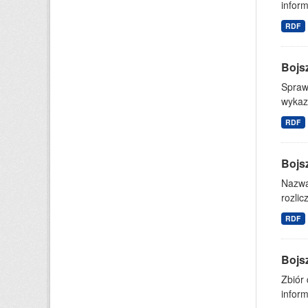
inform
RDF
Bojs
Spraw
wykazu
RDF
Bojs
Nazwa 
rozli
RDF
Bojs
Zbiór
inform