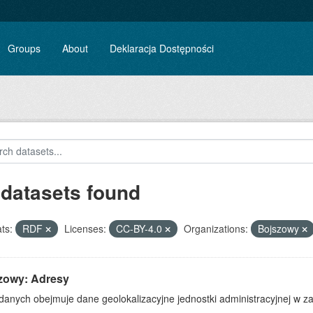
Groups
About
Deklaracja Dostępności
 datasets found
ts:
RDF
Licenses:
CC-BY-4.0
Organizations:
Bojszowy
zowy: Adresy
danych obejmuje dane geolokalizacyjne jednostki administracyjnej w zak