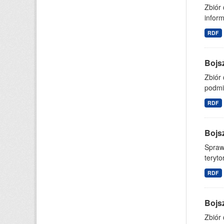
Zbiór
inform
RDF
Bojs
Zbiór 
podmi
RDF
Bojs
Spraw
teryto
RDF
Bojs
Zbiór