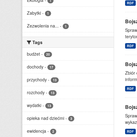
Ekologia
-
1
RDF
Zabytki
-
1
Bojs
Zezwolenia na...
-
1
Spraw
teryto
Tags
RDF
budżet
-
20
Bojs
dochody
-
17
Zbiór
inform
przychody
-
13
RDF
rozchody
-
13
wydatki
-
13
Bojs
Spraw
opieka nad dziećmi
-
3
wykazu
ewidencja
-
2
RDF