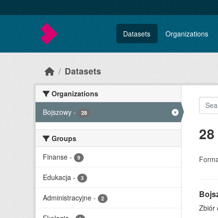
Skip to main content
Datasets
Organizations
Datasets
Organizations
Bojszowy
-
28
28
Groups
Finanse
-
9
Forma
Edukacja
-
3
Bojs
Administracyjne
-
2
Zbiór 