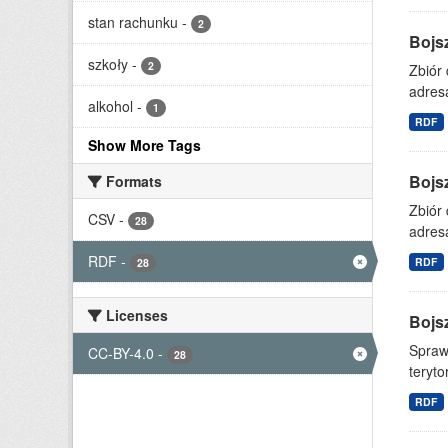
stan rachunku
-
2
Bojs
szkoły
-
2
Zbiór
adresa
alkohol
-
1
RDF
Show More Tags
Bojs
Formats
Zbiór
CSV
-
28
adresa
RDF
-
RDF
28
Licenses
Bojs
Spraw
CC-BY-4.0
-
28
teryto
RDF