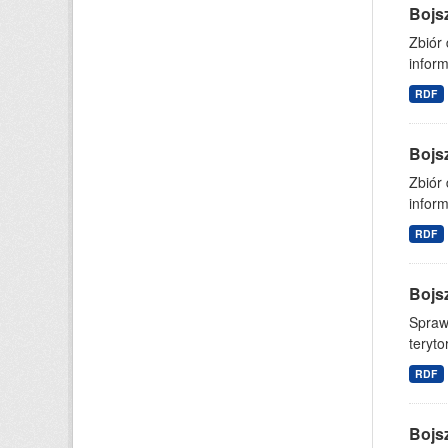
Bojs
Zbiór
inform
RDF
Bojs
Zbiór 
infor
RDF
Bojs
Spraw
teryto
RDF
Bojs