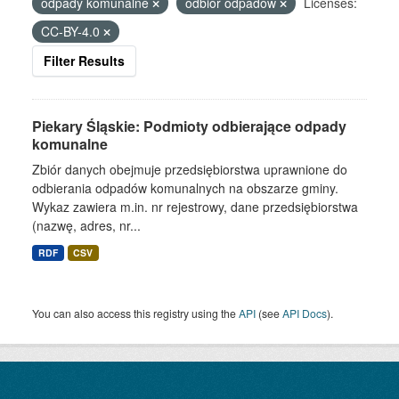
odpady komunalne
odbiór odpadów
Licenses:
CC-BY-4.0
Filter Results
Piekary Śląskie: Podmioty odbierające odpady
komunalne
Zbiór danych obejmuje przedsiębiorstwa uprawnione do
odbierania odpadów komunalnych na obszarze gminy.
Wykaz zawiera m.in. nr rejestrowy, dane przedsiębiorstwa
(nazwę, adres, nr...
RDF
CSV
You can also access this registry using the
API
(see
API Docs
).