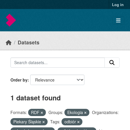
Skip to main content
Log in
Datasets
Order by
1 dataset found
Formats:
RDF
Groups:
Ekologia
Organizations:
Piekary Śląskie
Tags:
odbiór