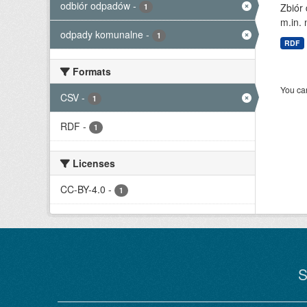
odbiór odpadów
-
Zbiór
1
m.in. 
odpady komunalne
-
1
RDF
Formats
You can
CSV
-
1
RDF
-
1
Licenses
CC-BY-4.0
-
1
S