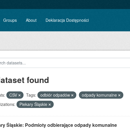
Groups
About
Deklaracja Dostępności
dataset found
ts:
CSV
Tags:
odbiór odpadów
odpady komunalne
zations:
Piekary Śląskie
ary Śląskie: Podmioty odbierające odpady komunalne