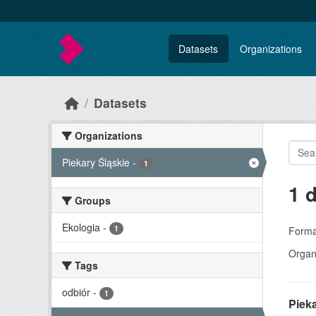
Skip to main content
Datasets
Organizations
Datasets
Organizations
Piekary Śląskie
-
1
1 
Groups
Ekologia
-
1
Forma
Organi
Tags
odbiór
-
1
Piek