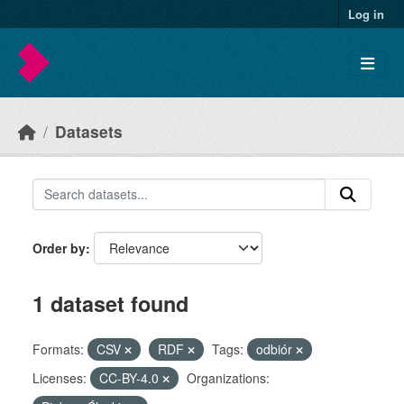
Skip to main content
Log in
Datasets
Order by
1 dataset found
Formats:
CSV
RDF
Tags:
odbiór
Licenses:
CC-BY-4.0
Organizations: