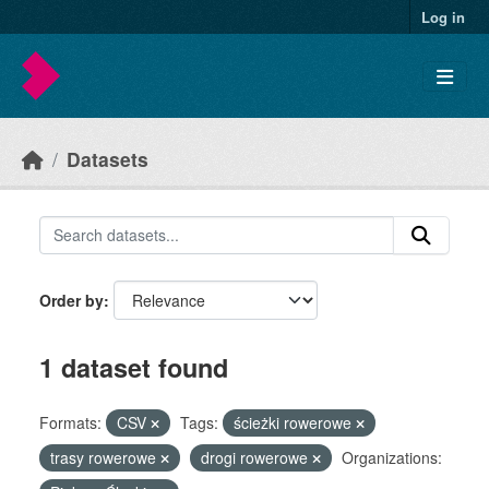
Skip to main content
Log in
Datasets
Order by
1 dataset found
Formats:
CSV
Tags:
ścieżki rowerowe
trasy rowerowe
drogi rowerowe
Organizations: