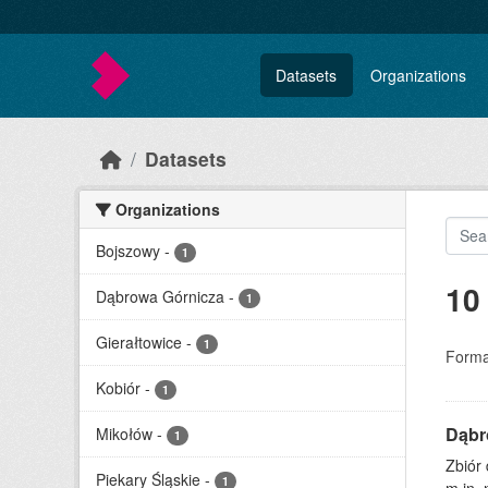
Skip to main content
Datasets
Organizations
Datasets
Organizations
Bojszowy
-
1
10
Dąbrowa Górnicza
-
1
Gierałtowice
-
1
Forma
Kobiór
-
1
Dąbr
Mikołów
-
1
Zbiór
Piekary Śląskie
-
1