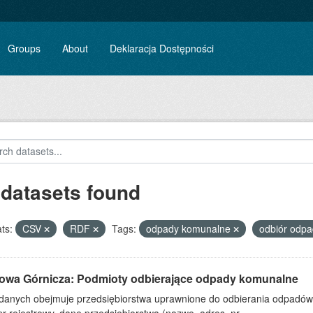
Groups
About
Deklaracja Dostępności
 datasets found
ts:
CSV
RDF
Tags:
odpady komunalne
odbiór odp
owa Górnicza: Podmioty odbierające odpady komunalne
 danych obejmuje przedsiębiorstwa uprawnione do odbierania odpadó