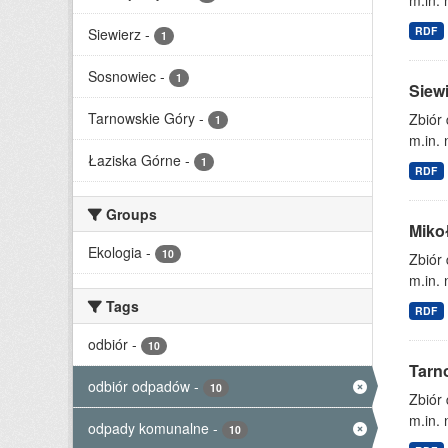
m.in. 
RDF
Siewierz
-
1
Sosnowiec
-
1
Siew
Tarnowskie Góry
-
Zbiór
1
m.in. 
Łaziska Górne
-
1
RDF
Groups
Miko
Ekologia
-
10
Zbiór
m.in. 
Tags
RDF
odbiór
-
10
Tarn
odbiór odpadów
-
10
Zbiór
m.in. 
odpady komunalne
-
10