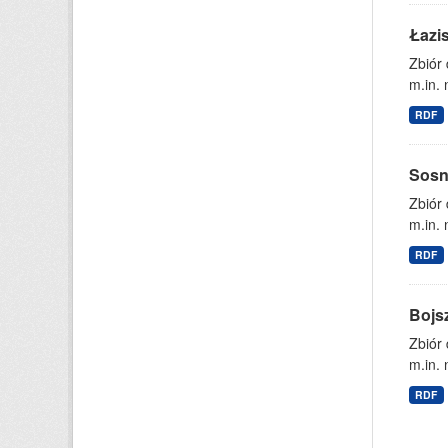
Łazi
Zbiór
m.in. 
RDF
Sosn
Zbiór
m.in. 
RDF
Bojs
Zbiór
m.in. 
RDF