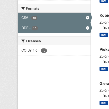
RDF
Formats
Kobi
CSV
-
10
Zbiór
m.in. 
RDF
-
10
RDF
Licenses
Piek
CC-BY-4.0
-
10
Zbiór
m.in. 
RDF
Gier
Zbiór
m.in. 
RDF