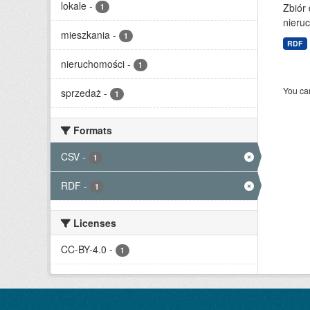
lokale
-
Zbiór
1
nieruc
mieszkania
-
1
RDF
nieruchomości
-
1
You can
sprzedaż
-
1
Formats
CSV
-
1
RDF
-
1
Licenses
CC-BY-4.0
-
1