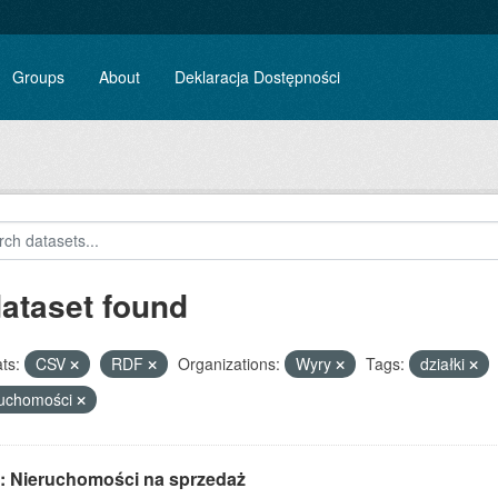
Groups
About
Deklaracja Dostępności
dataset found
ts:
CSV
RDF
Organizations:
Wyry
Tags:
działki
ruchomości
: Nieruchomości na sprzedaż