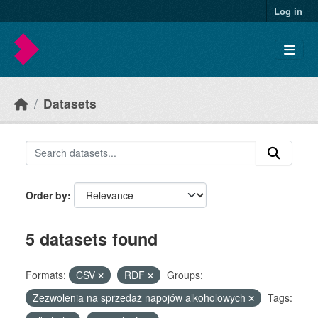
Skip to main content
Log in
Datasets
Order by
5 datasets found
Formats:
CSV
RDF
Groups:
Zezwolenia na sprzedaż napojów alkoholowych
Tags: