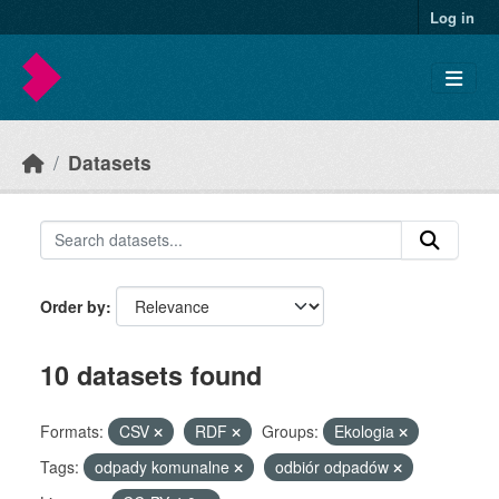
Skip to main content
Log in
Datasets
Order by
10 datasets found
Formats:
CSV
RDF
Groups:
Ekologia
Tags:
odpady komunalne
odbiór odpadów