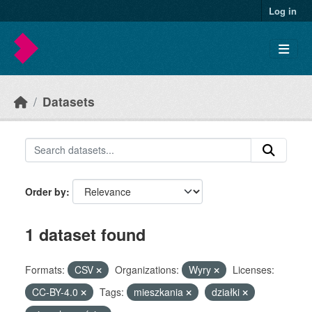
Skip to main content
Log in
Datasets
Order by
1 dataset found
Formats:
CSV
Organizations:
Wyry
Licenses:
CC-BY-4.0
Tags:
mieszkania
działki