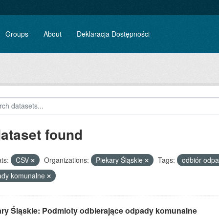
Groups
About
Deklaracja Dostępności
dataset found
ts:
CSV
Organizations:
Piekary Śląskie
Tags:
odbiór odp
ady komunalne
ary Śląskie: Podmioty odbierające odpady komunalne