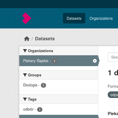
Skip to main content
Datasets
Organizations
Datasets
Organizations
Piekary Śląskie
-
1
1 
Groups
Ekologia
-
1
Forma
odp
Tags
odbiór
-
1
Piek