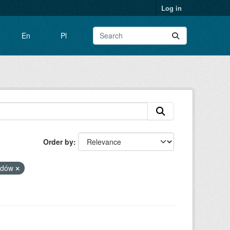
Log in
En
Pl
Order by
adów