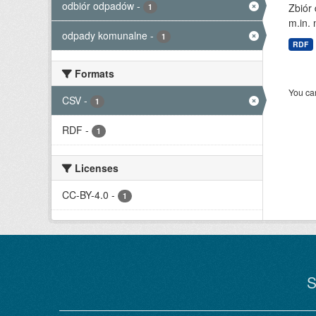
odbiór odpadów
-
Zbiór
1
m.in. 
odpady komunalne
-
1
RDF
Formats
You can
CSV
-
1
RDF
-
1
Licenses
CC-BY-4.0
-
1
S