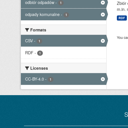
odbiór odpadów
-
Zbiór
1
m.in. 
odpady komunalne
-
1
RDF
Formats
You can
CSV
-
1
RDF
-
1
Licenses
CC-BY-4.0
-
1
S