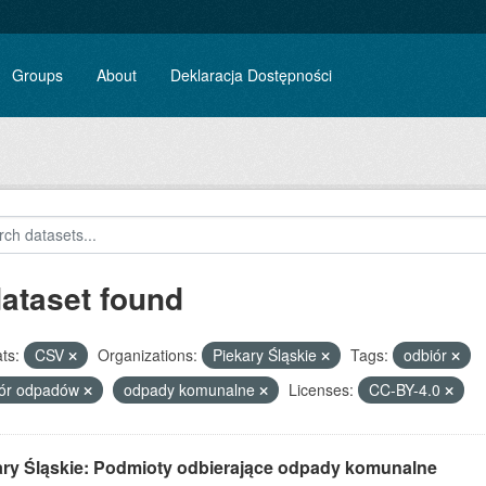
Groups
About
Deklaracja Dostępności
dataset found
ts:
CSV
Organizations:
Piekary Śląskie
Tags:
odbiór
iór odpadów
odpady komunalne
Licenses:
CC-BY-4.0
ary Śląskie: Podmioty odbierające odpady komunalne