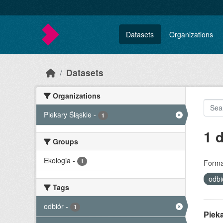
Skip to main content
Datasets
Organizations
Datasets
Organizations
Piekary Śląskie
-
1
1 
Groups
Ekologia
-
1
Forma
odb
Tags
odbiór
-
1
Piek