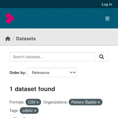
Skip to main content
Log in
Datasets
Order by
1 dataset found
Formats:
CSV
Organizations:
Piekary Śląskie
Tags:
odbiór