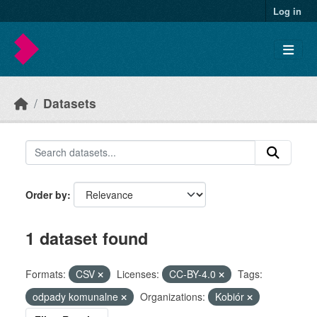
Skip to main content
Log in
Datasets
Order by
1 dataset found
Formats:
CSV
Licenses:
CC-BY-4.0
Tags:
odpady komunalne
Organizations:
Kobiór