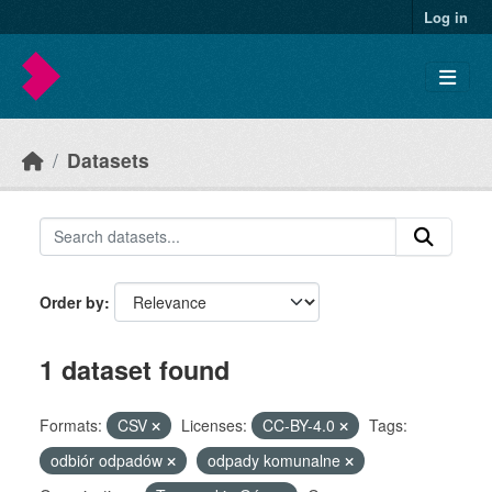
Skip to main content
Log in
Datasets
Order by
1 dataset found
Formats:
CSV
Licenses:
CC-BY-4.0
Tags:
odbiór odpadów
odpady komunalne