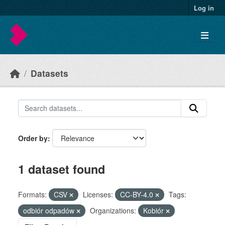
Skip to main content
Log in
Datasets
Order by
1 dataset found
Formats:
CSV
Licenses:
CC-BY-4.0
Tags:
odbiór odpadów
Organizations:
Kobiór