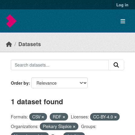
Skip to main content
Log in
Datasets
Order by
1 dataset found
Formats:
CSV
RDF
Licenses:
CC-BY-4.0
Organizations:
Piekary Śląskie
Groups: