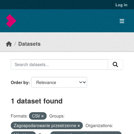
Skip to main content
Log in
Datasets
Order by
1 dataset found
Formats:
CSV
Groups:
Zagospodarowanie przestrzenne
Organizations: