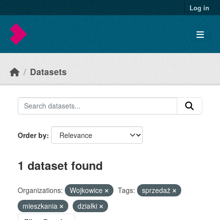
Skip to main content
Log in
Datasets
Order by
1 dataset found
Organizations:
Wojkowice
Tags:
sprzedaż
mieszkania
działki