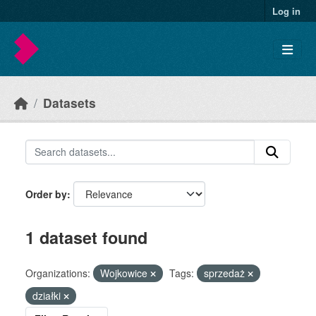
Skip to main content
Log in
Datasets
Order by
1 dataset found
Organizations:
Wojkowice
Tags:
sprzedaż
działki