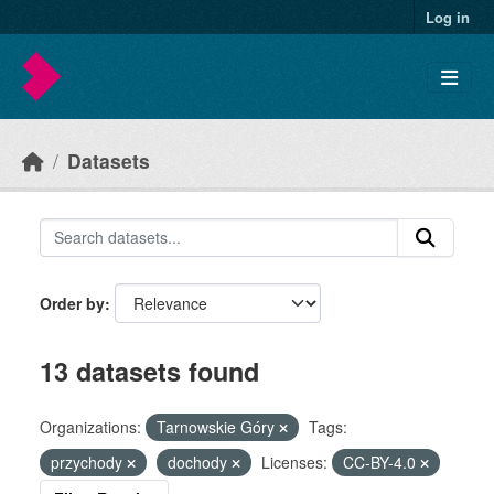
Skip to main content
Log in
Datasets
Order by
13 datasets found
Organizations:
Tarnowskie Góry
Tags:
przychody
dochody
Licenses:
CC-BY-4.0