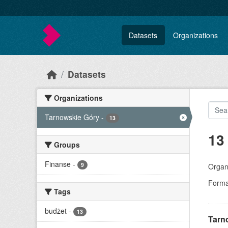
Skip to main content
Datasets
Organizations
Datasets
Organizations
Tarnowskie Góry
-
13
13
Groups
Finanse
-
9
Organi
Forma
Tags
budżet
-
13
Tarn