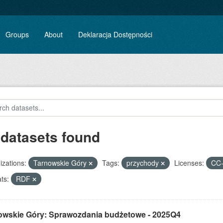
Groups
About
Deklaracja Dostępności
 datasets found
zations:
Tarnowskie Góry
Tags:
przychody
Licenses:
CC-
ts:
RDF
owskie Góry: Sprawozdania budżetowe - 2025Q4