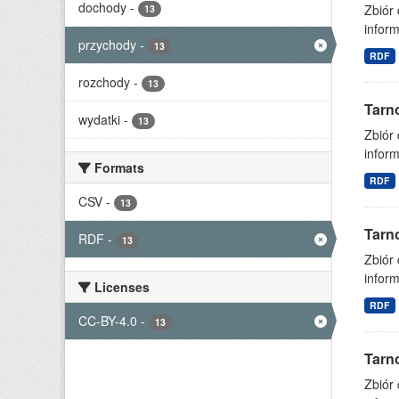
dochody
-
Zbiór
13
inform
przychody
-
13
RDF
rozchody
-
13
Tarn
wydatki
-
13
Zbiór
inform
Formats
RDF
CSV
-
13
Tarn
RDF
-
13
Zbiór
inform
Licenses
RDF
CC-BY-4.0
-
13
Tarn
Zbiór