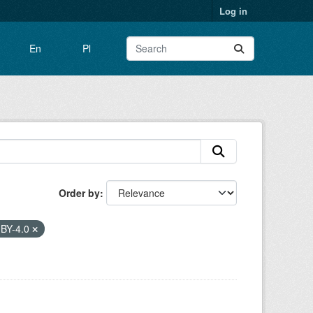
Log in
En
Pl
Order by
BY-4.0