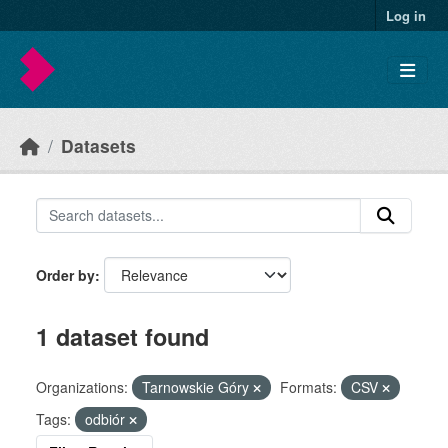
Skip to main content
Log in
Datasets
Order by
1 dataset found
Organizations:
Tarnowskie Góry
Formats:
CSV
Tags:
odbiór