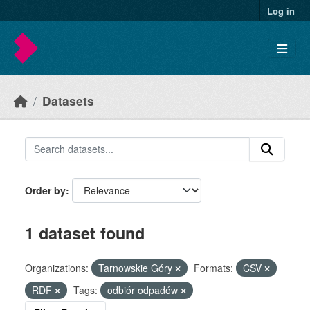
Skip to main content
Log in
Datasets
Order by
1 dataset found
Organizations:
Tarnowskie Góry
Formats:
CSV
RDF
Tags:
odbiór odpadów