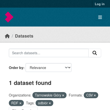
Skip to main content
Log in
Datasets
Order by
1 dataset found
Organizations:
Tarnowskie Góry
Formats:
CSV
RDF
Tags:
odbiór