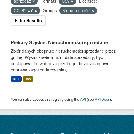
sprzedaż
Formats:
CSV
Licenses:
CC-BY-4.0
Groups:
Nieruchomości
Filter Results
Piekary Śląskie: Nieruchomości sprzedane
Zbiór danych obejmuje nieruchomości sprzedane przez
gminę. Wykaz zawiera m.in. datę sprzedaży, tryb
postępowania (w drodze przetargu, bezprzetargowo,
poprawa zagospodarowania),...
RDF
CSV
You can also access this registry using the
API
(see
API Docs
).