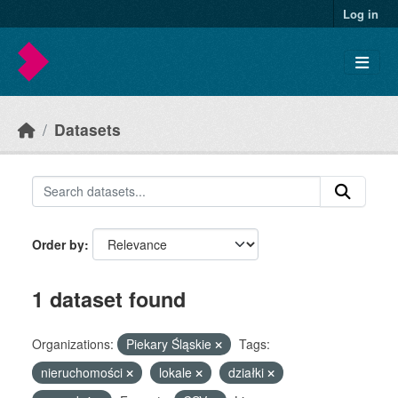
Skip to main content
Log in
Datasets
Order by
1 dataset found
Organizations:
Piekary Śląskie
Tags:
nieruchomości
lokale
działki