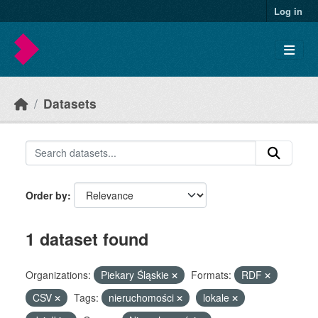
Skip to main content
Log in
Datasets
Order by
1 dataset found
Organizations:
Piekary Śląskie
Formats:
RDF
CSV
Tags:
nieruchomości
lokale