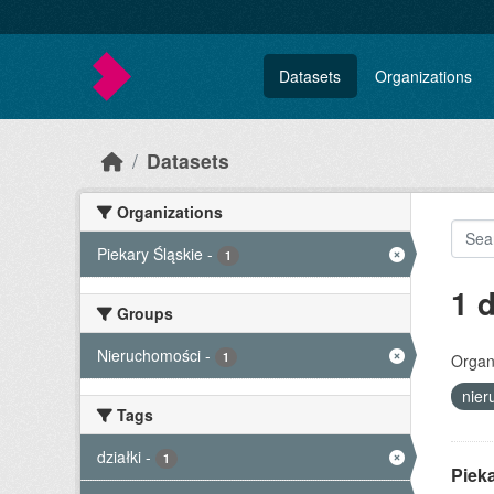
Skip to main content
Datasets
Organizations
Datasets
Organizations
Piekary Śląskie
-
1
1 
Groups
Nieruchomości
-
1
Organi
nie
Tags
działki
-
1
Piek