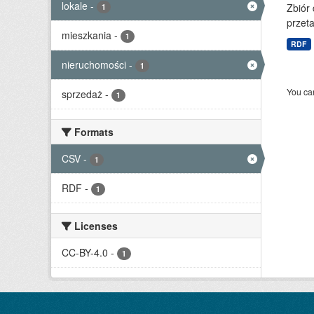
lokale
-
Zbiór
1
przet
mieszkania
-
1
RDF
nieruchomości
-
1
You can
sprzedaż
-
1
Formats
CSV
-
1
RDF
-
1
Licenses
CC-BY-4.0
-
1