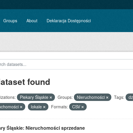
Groups
About
Deklaracja Dostępności
dataset found
zations:
Piekary Śląskie
Groups:
Nieruchomości
Tags:
dz
ruchomości
lokale
Formats:
CSV
ary Śląskie: Nieruchomości sprzedane