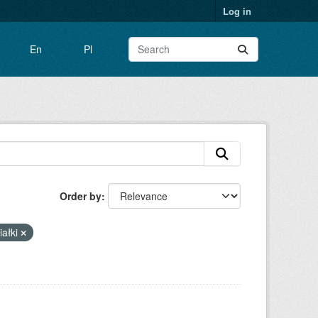
Log in
En
Pl
Order by
iałki