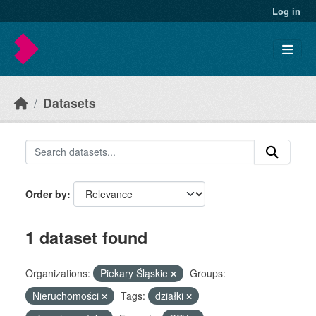
Skip to main content
Log in
Datasets
Order by
1 dataset found
Organizations:
Piekary Śląskie
Groups:
Nieruchomości
Tags:
działki