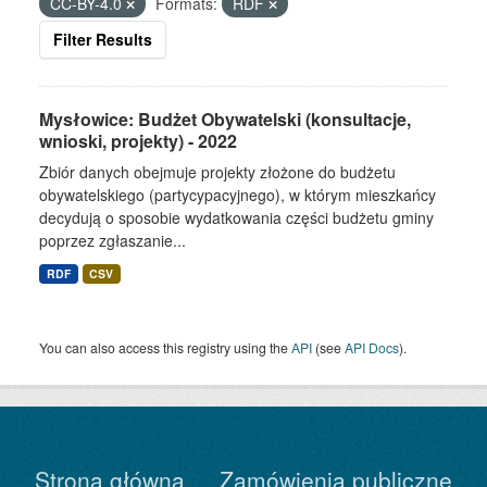
CC-BY-4.0
Formats:
RDF
Filter Results
Mysłowice: Budżet Obywatelski (konsultacje,
wnioski, projekty) - 2022
Zbiór danych obejmuje projekty złożone do budżetu
obywatelskiego (partycypacyjnego), w którym mieszkańcy
decydują o sposobie wydatkowania części budżetu gminy
poprzez zgłaszanie...
RDF
CSV
You can also access this registry using the
API
(see
API Docs
).
Strona główna
Zamówienia publiczne