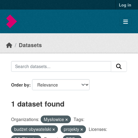
Skip to main content
Log in
Datasets
Order by
1 dataset found
Organizations:
Mysłowice
Tags:
budżet obywatelski
projekty
Licenses: