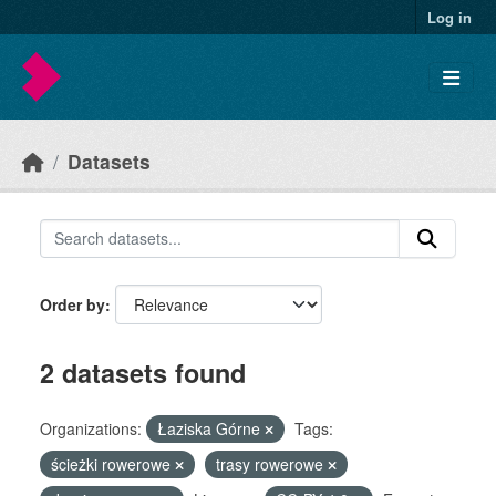
Skip to main content
Log in
Datasets
Order by
2 datasets found
Organizations:
Łaziska Górne
Tags:
ścieżki rowerowe
trasy rowerowe