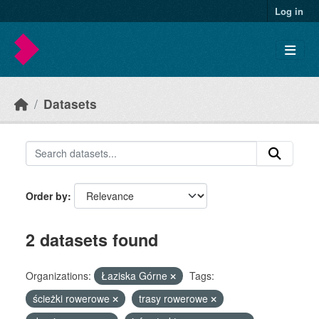
Skip to main content
Log in
Datasets
Order by
2 datasets found
Organizations:
Łaziska Górne
Tags:
ścieżki rowerowe
trasy rowerowe