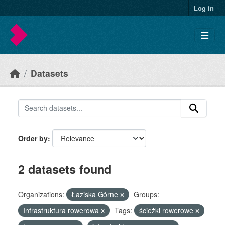
Skip to main content
Log in
Datasets
Order by
2 datasets found
Organizations:
Łaziska Górne
Groups:
Infrastruktura rowerowa
Tags:
ścieżki rowerowe