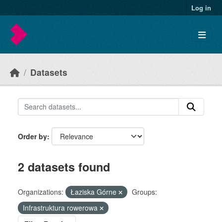
Skip to main content
Log in
Datasets
Order by
2 datasets found
Organizations:
Łaziska Górne
Groups:
Infrastruktura rowerowa