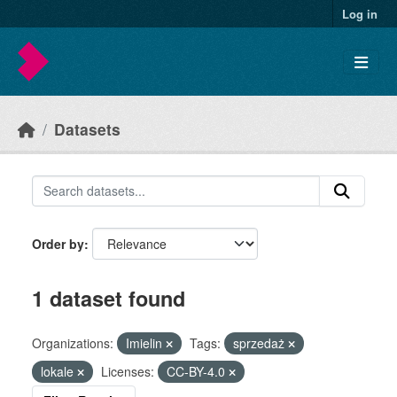
Skip to main content
Log in
Datasets
Order by
1 dataset found
Organizations:
Imielin
Tags:
sprzedaż
lokale
Licenses:
CC-BY-4.0