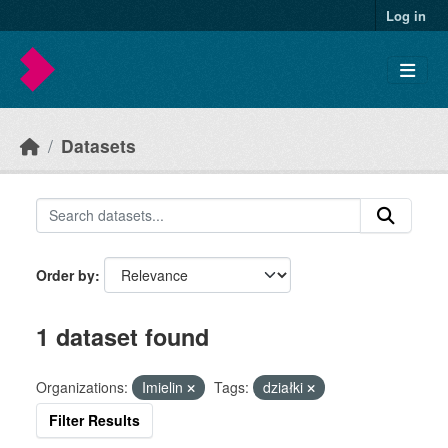
Skip to main content
Log in
Datasets
Order by
1 dataset found
Organizations:
Imielin
Tags:
działki
Filter Results