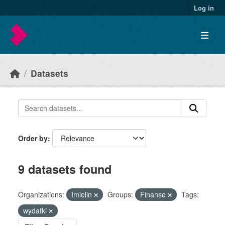
Skip to main content
Log in
Datasets
Order by
9 datasets found
Organizations:
Imielin
Groups:
Finanse
Tags:
wydatki