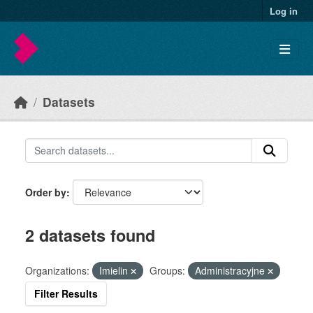
Skip to main content
Log in
Datasets
Order by
2 datasets found
Organizations:
Imielin
Groups:
Administracyjne
Filter Results