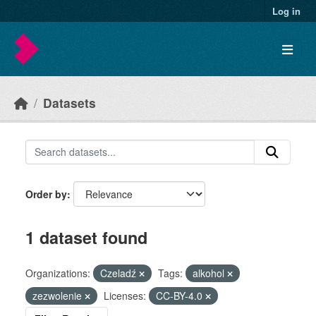
Skip to main content
Log in
Datasets
Order by
1 dataset found
Organizations:
Czeladź
Tags:
alkohol
zezwolenie
Licenses:
CC-BY-4.0