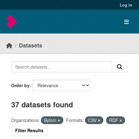
Skip to main content
Log in
Datasets
Order by
37 datasets found
Organizations:
Bytom
Formats:
CSV
RDF
Filter Results