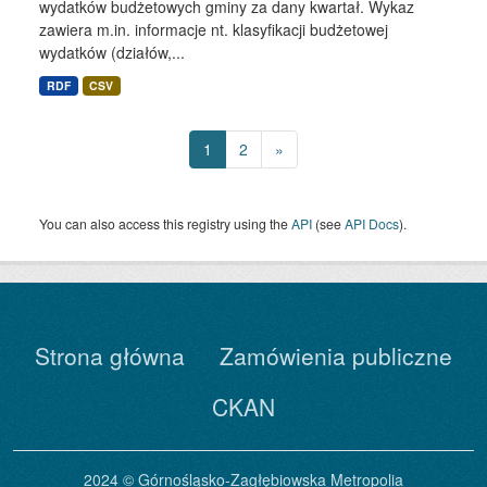
wydatków budżetowych gminy za dany kwartał. Wykaz
zawiera m.in. informacje nt. klasyfikacji budżetowej
wydatków (działów,...
RDF
CSV
1
2
»
You can also access this registry using the
API
(see
API Docs
).
Strona główna
Zamówienia publiczne
CKAN
2024 © Górnośląsko-Zagłębiowska Metropolia