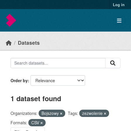
Skip to main content
Log in
Datasets
Order by
1 dataset found
Organizations:
Bojszowy
Tags:
zezwolenie
Formats:
CSV