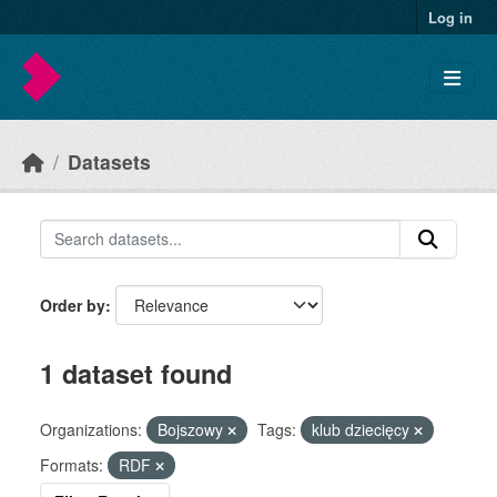
Skip to main content
Log in
Datasets
Order by
1 dataset found
Organizations:
Bojszowy
Tags:
klub dziecięcy
Formats:
RDF