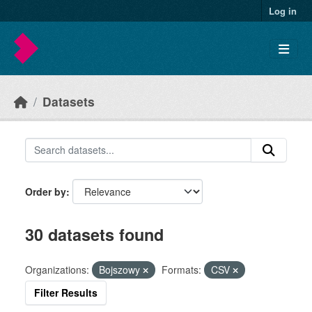
Skip to main content
Log in
Datasets
Order by
30 datasets found
Organizations:
Bojszowy
Formats:
CSV
Filter Results