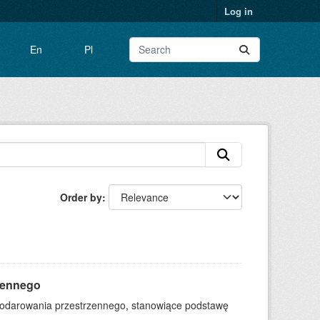
Log in
En
Pl
Order by
zennego
podarowania przestrzennego, stanowiące podstawę