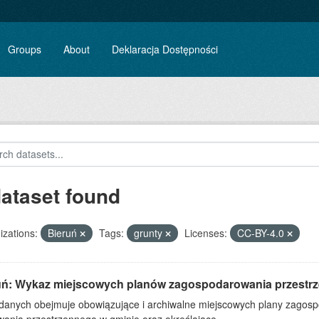
Groups
About
Deklaracja Dostępności
dataset found
zations:
Bieruń
Tags:
grunty
Licenses:
CC-BY-4.0
uń: Wykaz miejscowych planów zagospodarowania przestr
 danych obejmuje obowiązujące i archiwalne miejscowych plany zagos