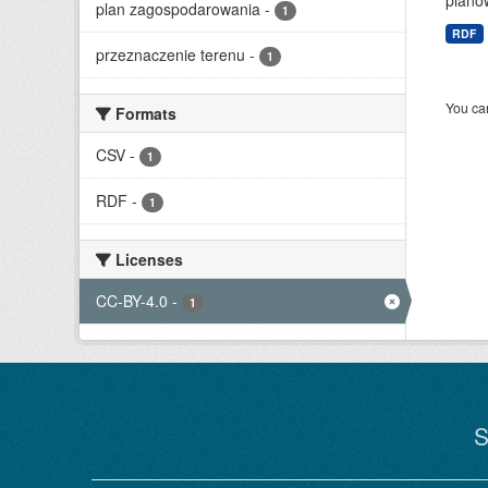
planow
plan zagospodarowania
-
1
RDF
przeznaczenie terenu
-
1
You can
Formats
CSV
-
1
RDF
-
1
Licenses
CC-BY-4.0
-
1
S