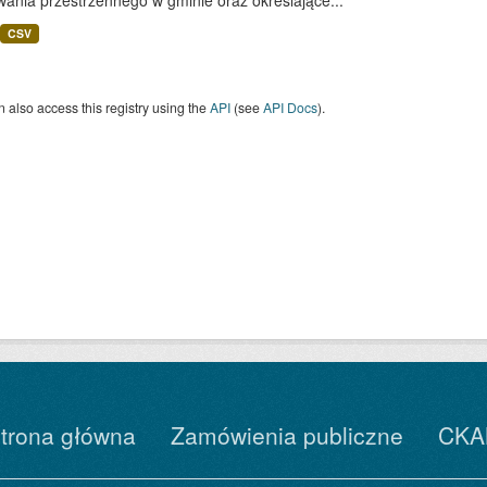
ania przestrzennego w gminie oraz określające...
CSV
 also access this registry using the
API
(see
API Docs
).
trona główna
Zamówienia publiczne
CKA