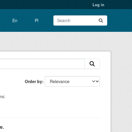
Log in
En
Pl
Order by
ns:
e.