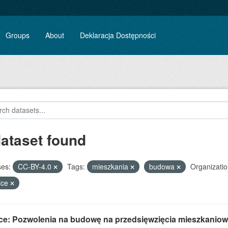
Groups
About
Deklaracja Dostępności
dataset found
ses:
CC-BY-4.0
Tags:
mieszkania
budowa
Organizatio
ice
ice: Pozwolenia na budowę na przedsięwzięcia mieszkaniow