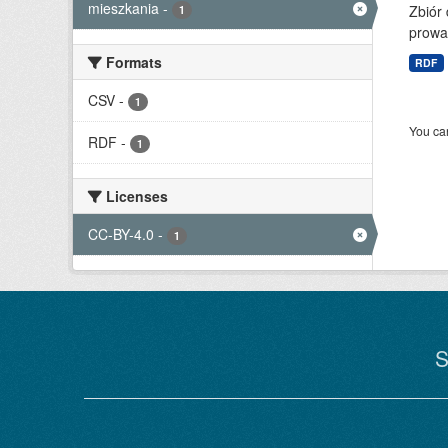
mieszkania
-
Zbiór 
1
prowa
Formats
RDF
CSV
-
1
You can
RDF
-
1
Licenses
CC-BY-4.0
-
1
S