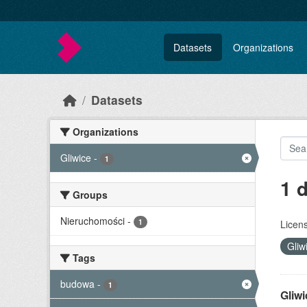
Skip to main content
Datasets
Organizations
Datasets
Organizations
Gliwice
-
1
1 
Groups
Nieruchomości
-
1
Licen
Gliw
Tags
budowa
-
1
Gliw