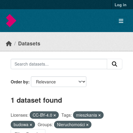
Skip to main content
Log in
Datasets
Order by
1 dataset found
Licenses:
CC-BY-4.0
Tags:
mieszkania
budowa
Groups:
Nieruchomości