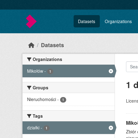
Skip to main content
Datasets
Organizations
Datasets
Organizations
Mikołów
-
1
1 
Groups
Nieruchomości
-
1
Licen
Tags
Miko
działki
-
1
Zbiór