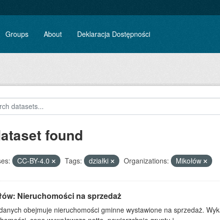
Groups
About
Deklaracja Dostępności
dataset found
ses:
CC-BY-4.0
Tags:
działki
Organizations:
Mikołów
łów: Nieruchomości na sprzedaż
 danych obejmuje nieruchomości gminne wystawione na sprzedaż. Wykaz