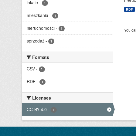
nieruc
lokale
-
1
RDF
mieszkania
-
1
nieruchomości
-
1
You can
sprzedaż
-
1
Formats
CSV
-
1
RDF
-
1
Licenses
CC-BY-4.0
-
1