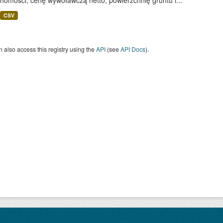
homości, cenę wywoławczą netto, powierzchnię gruntu i...
CSV
 also access this registry using the
API
(see
API Docs
).