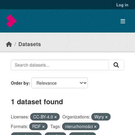
Skip to main content
Log in
Datasets
Order by
1 dataset found
Licenses:
CC-BY-4.0
Organizations:
Wyry
Formats:
RDF
Tags:
nieruchomości