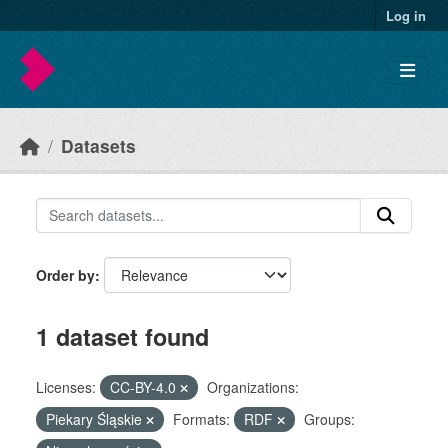
Skip to main content
Log in
Datasets
Order by
1 dataset found
Licenses:
CC-BY-4.0
Organizations:
Piekary Śląskie
Formats:
RDF
Groups: