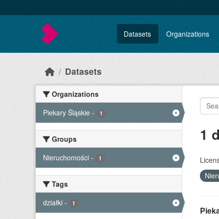
Skip to main content
Datasets
Organizations
Datasets
Organizations
Piekary Śląskie
-
1
1 
Groups
Nieruchomości
-
1
Licen
Nie
Tags
działki
-
1
Piek