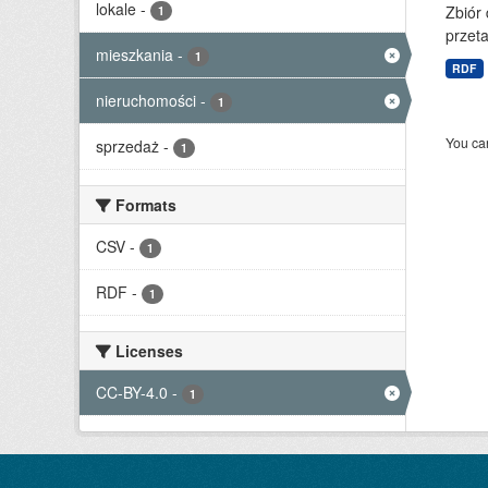
lokale
-
Zbiór
1
przet
mieszkania
-
1
RDF
nieruchomości
-
1
You can
sprzedaż
-
1
Formats
CSV
-
1
RDF
-
1
Licenses
CC-BY-4.0
-
1