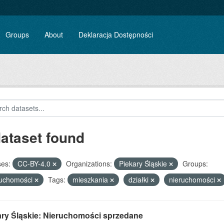
Groups
About
Deklaracja Dostępności
dataset found
ses:
CC-BY-4.0
Organizations:
Piekary Śląskie
Groups:
ruchomości
Tags:
mieszkania
działki
nieruchomości
ary Śląskie: Nieruchomości sprzedane